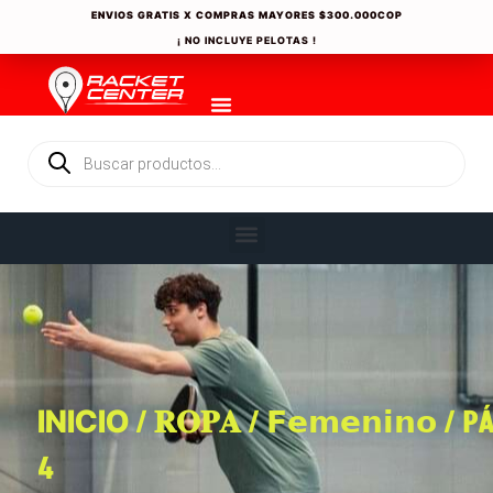
ENVIOS GRATIS X COMPRAS MAYORES
$300.000COP
¡ NO INCLUYE PELOTAS !
/
/
/ P
INICIO
𝐑𝐎𝐏𝐀
𝗙𝗲𝗺𝗲𝗻𝗶𝗻𝗼
4