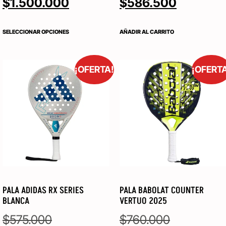
$
1.500.000
$
586.500
SELECCIONAR OPCIONES
AÑADIR AL CARRITO
¡OFERTA!
¡OFERT
PALA ADIDAS RX SERIES
PALA BABOLAT COUNTER
BLANCA
VERTUO 2025
$
575.000
$
760.000