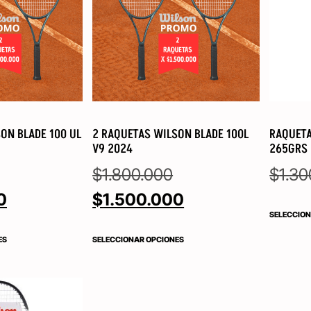
ON BLADE 100 UL
2 RAQUETAS WILSON BLADE 100L
RAQUETA
V9 2024
265GRS
$
1.800.000
$
1.30
0
$
1.500.000
SELECCION
ES
SELECCIONAR OPCIONES