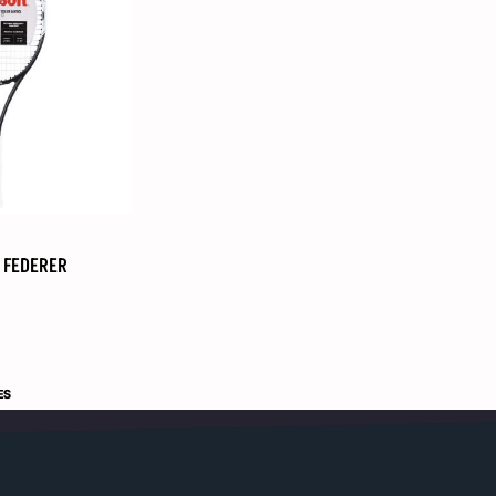
 FEDERER
ES