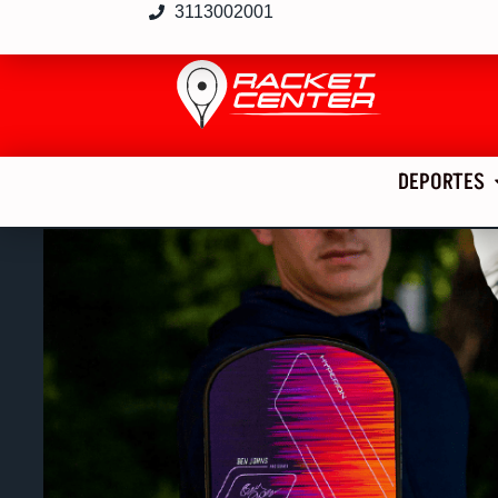
3113002001
DEPORTES