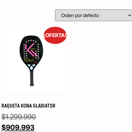
¡OFERTA!
RAQUETA KONA GLADIATOR
$
1.299.990
$
909.993