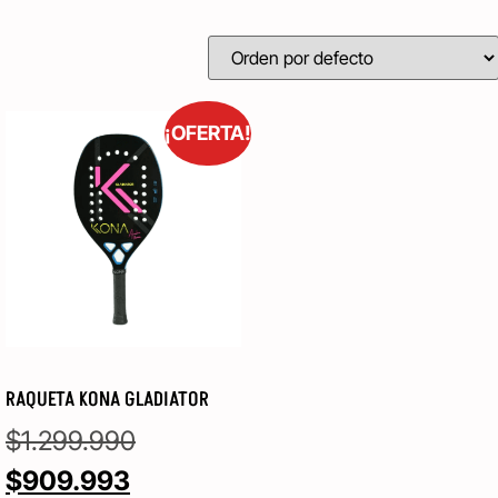
¡OFERTA!
RAQUETA KONA GLADIATOR
$
1.299.990
$
909.993