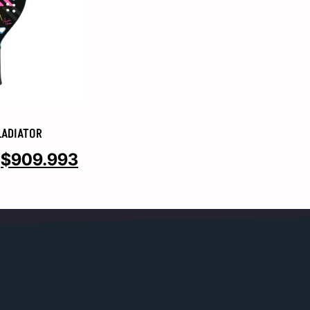
LADIATOR
$
909.993