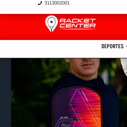
3113002001
DEPORTES