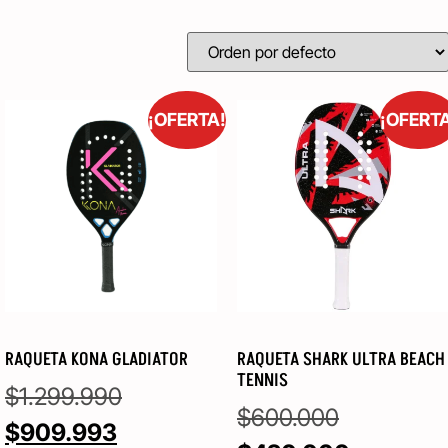
¡OFERTA!
¡OFERT
RAQUETA KONA GLADIATOR
RAQUETA SHARK ULTRA BEACH
TENNIS
$
1.299.990
$
600.000
$
909.993