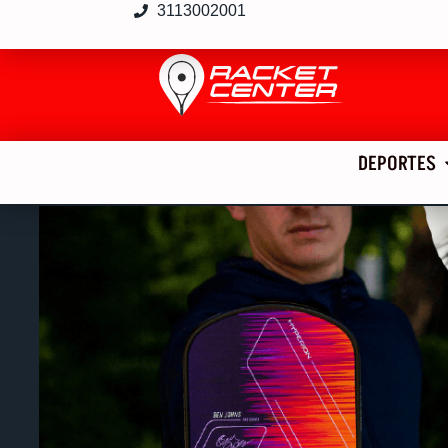
3113002001
DEPORTES