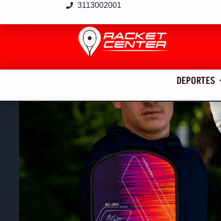
3113002001
DEPORTES