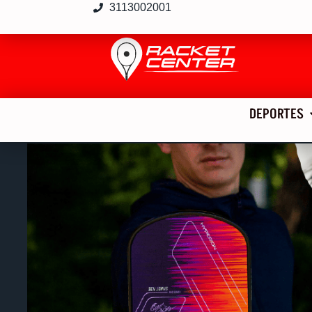
3113002001
DEPORTES