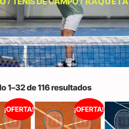
/
/ 𝗥𝗔𝗤𝗨𝗘𝗧𝗔
IO
TENIS DE CAMPO
o 1–32 de 116 resultados
¡OFERTA!
¡OFERTA!