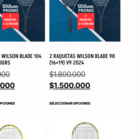
 WILSON BLADE 104
2 RAQUETAS WILSON BLADE 98
0GRS
(16×19) V9 2024
000
$
1.800.000
.000
$
1.500.000
OPCIONES
SELECCIONAR OPCIONES