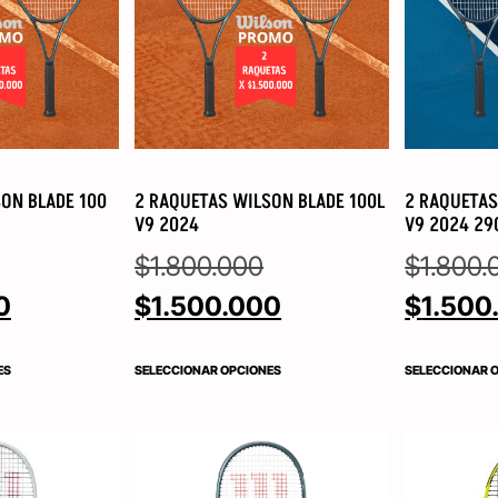
ON BLADE 100
2 RAQUETAS WILSON BLADE 100L
2 RAQUETAS
V9 2024
V9 2024 29
$
1.800.000
$
1.800.
0
$
1.500.000
$
1.500
ES
SELECCIONAR OPCIONES
SELECCIONAR 