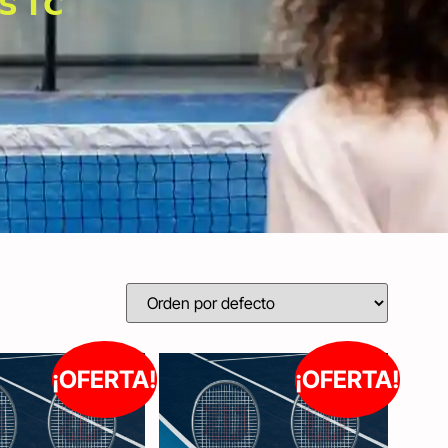
𝗦 𝗧𝗖
¡OFERTA!
¡OFERTA!