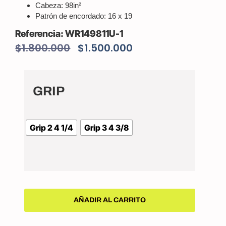
Cabeza: 98in²
Patrón de encordado: 16 x 19
WR149811U-1
$
1.800.000
$
1.500.000
GRIP
Grip 2 4 1/4
Grip 3 4 3/8
AÑADIR AL CARRITO