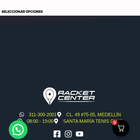
SELECCIONAR OPCIONES
311-300-2001
CL. 49 #75-05, MEDELLÍN
08:00 - 19:00
SANTA MARÍA TENIS CLUB
0