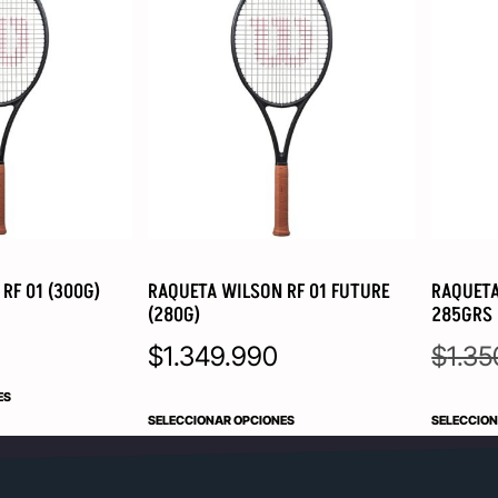
RF 01 (300G)
RAQUETA WILSON RF 01 FUTURE
RAQUETA
(280G)
285GRS
$
1.349.990
$
1.35
ES
SELECCIONAR OPCIONES
SELECCION