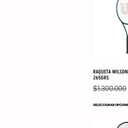
RAQUETA WILSON 
265GRS
$
1.300.000
SELECCIONAR OPCION