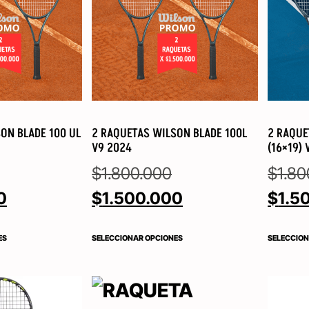
ON BLADE 100 UL
2 RAQUETAS WILSON BLADE 100L
2 RAQUE
V9 2024
(16×19) 
$
1.800.000
$
1.80
0
$
1.500.000
$
1.5
ES
SELECCIONAR OPCIONES
SELECCION