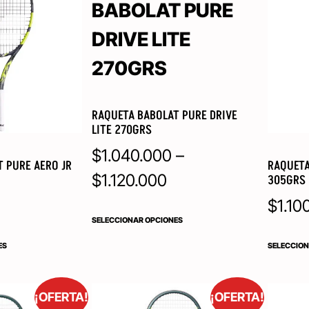
RAQUETA BABOLAT PURE DRIVE
LITE 270GRS
$
1.040.000
–
 PURE AERO JR
RAQUETA
$
1.120.000
305GRS
$
1.10
SELECCIONAR OPCIONES
ES
SELECCION
¡OFERTA!
¡OFERTA!