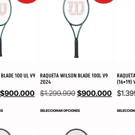
BLADE 100 UL V9
RAQUETA WILSON BLADE 100L V9
RAQUETA
2024
(16×19) 
$
900.000
$
1.299.990
$
900.000
$
1.39
ES
SELECCIONAR OPCIONES
SELECCION