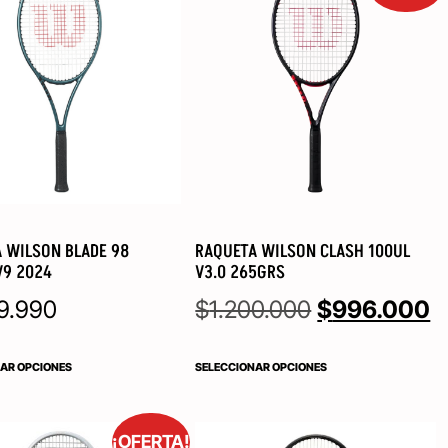
 WILSON BLADE 98
RAQUETA WILSON CLASH 100UL
V9 2024
V3.0 265GRS
9.990
$
1.200.000
$
996.000
AR OPCIONES
SELECCIONAR OPCIONES
¡OFERTA!