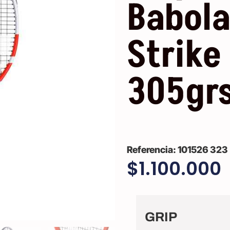
Babola
Strike
305gr
101526 323
$
1.100.000
GRIP