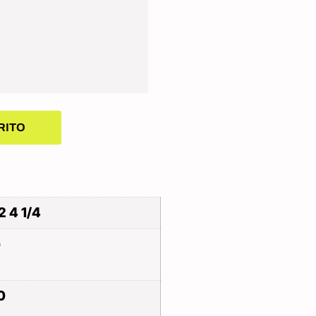
RITO
2 4 1/4
G
0