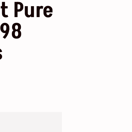
t Pure
 98
s